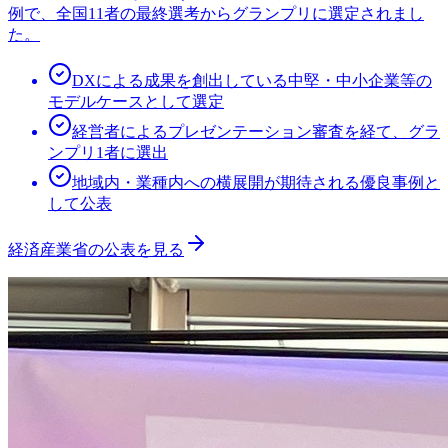
例で、全国11者の最終選考からグランプリに選定されまし
た。
DXによる成果を創出している中堅・中小企業等の
モデルケースとして選定
経営者によるプレゼンテーション審査を経て、グラ
ンプリ1者に選出
地域内・業種内への横展開が期待される優良事例と
して公表
経済産業省の公表を見る