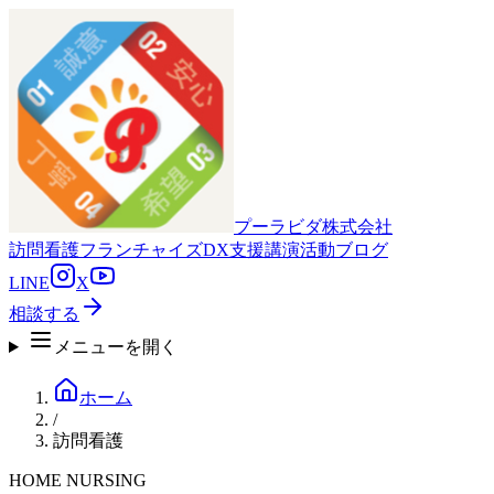
プーラビダ株式会社
訪問看護
フランチャイズ
DX支援
講演活動
ブログ
LINE
X
相談する
メニューを開く
ホーム
/
訪問看護
HOME NURSING